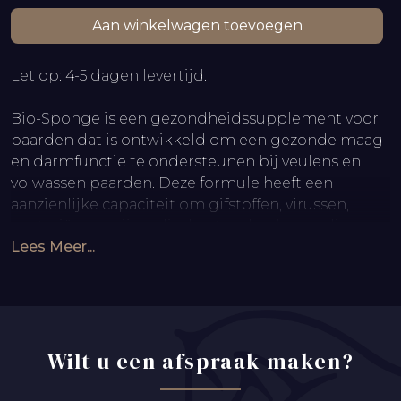
Aan winkelwagen toevoegen
Let op: 4-5 dagen levertijd.
Bio-Sponge is een gezondheidssupplement voor
paarden dat is ontwikkeld om een gezonde maag-
en darmfunctie te ondersteunen bij veulens en
volwassen paarden. Deze formule heeft een
aanzienlijke capaciteit om gifstoffen, virussen,
bacteriën en vrije radicalen te adsorberen die
Lees Meer...
diarree bij het paard kunnen veroorzaken.
Gebruiksinstructies:
Gezonde pasgeboren veulens: Voor de beste
Wilt u een afspraak maken?
resultaten, na een adequate opname van biest,
30cc Bio-Sponge® pasta toedienen 6 uur nadat
het veulen voor het eerst de merrie heeft gevoed.